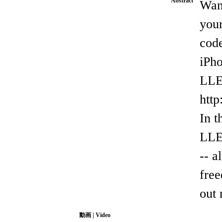
Abstract
Wann
you
cod
iPh
LLE
http
In t
LLEv
-- a
free
out 
動画 | Video