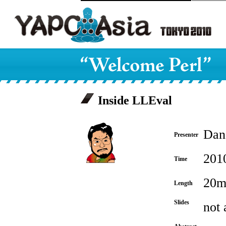
Inside LLEval
Dan
Presenter
201
Time
20m
Length
Slides
not 