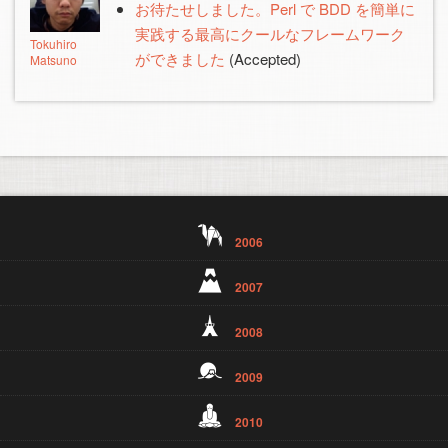
お待たせしました。Perl で BDD を簡単に
実践する最高にクールなフレームワーク
Tokuhiro
ができました
(Accepted)
Matsuno
2006
2007
2008
2009
2010