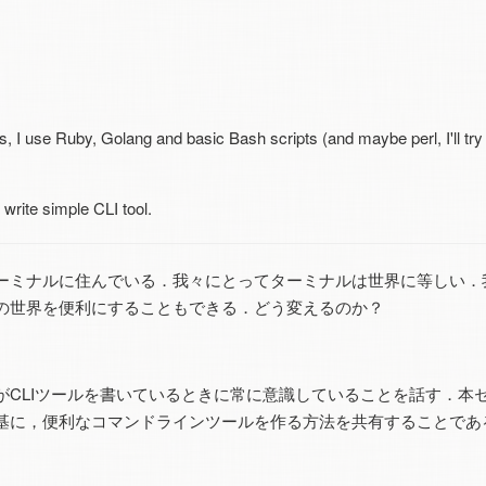
, I use Ruby, Golang and basic Bash scripts (and maybe perl, I'll try !
o write simple CLI tool.
ーミナルに住んでいる．我々にとってターミナルは世界に等しい．
の世界を便利にすることもできる．どう変えるのか？
．
がCLIツールを書いているときに常に意識していることを話す．本
基に，便利なコマンドラインツールを作る方法を共有することである