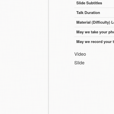
Slide Subtitles
Talk Duration
Material (Difficulty) 
May we take your ph
May we record your t
Video
Slide