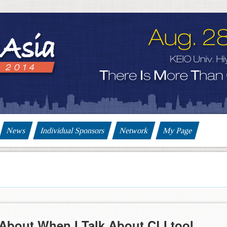
News
Individual Sponsors
Network
My Page
 About When I Talk About CLI tool