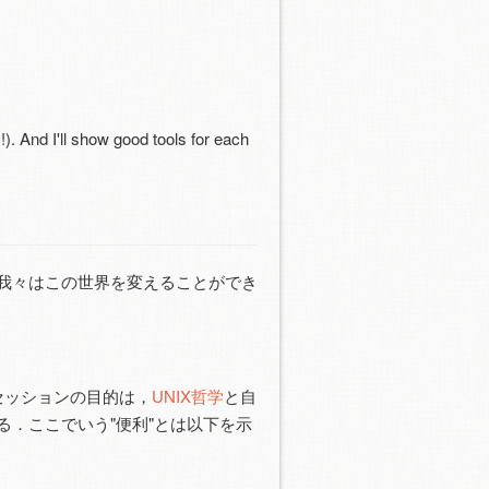
). And I'll show good tools for each
我々はこの世界を変えることができ
セッションの目的は，
UNIX哲学
と自
．ここでいう"便利"とは以下を示