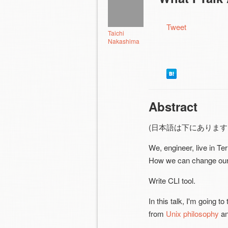
Tweet
Taichi
Nakashima
Abstract
(日本語は下にあります / Japa
We, engineer, live in T
How we can change our
Write CLI tool.
In this talk, I'm going t
from
Unix philosophy
a