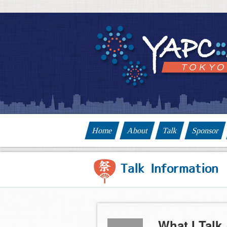
Home
About
Talk
Sponsor
Talk Information
What I Talk