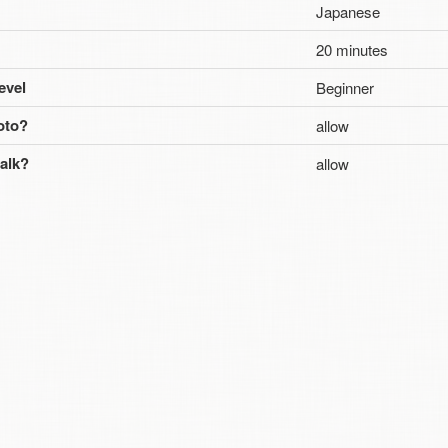
Japanese
20 minutes
Level
Beginner
oto?
allow
alk?
allow