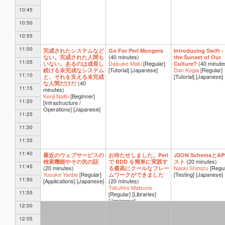
10:45
10:50
10:55
11:00
完成されたシステムなど
Go For Perl Mongers
Introducing Swift -
(
40 minutes
)
ない。完成された人間も
the Sunset of Our
11:05
Daisuke Maki
[Regular]
(
40 minute
いない。あるのは成長し
Culture?
[Tutorial]
[Japanese]
Dan Kogai
[Regular]
続ける未完成なシステム
11:10
[Tutorial]
[Japanese]
と、それを支える未完成
(
40
な人間だけだ
11:15
minutes
)
Kenji Naito
[Beginner]
11:20
[Infrastructure /
Operations]
[Japanese]
11:25
11:30
11:35
11:40
最近のウェブサービスの
お待たせしました。Perl
JSON SchemaとAP
(
20 minutes
)
検索機能やその先の話
で BDD を簡単に実践す
スト
11:45
(
20 minutes
)
Naoki Shimizu
[Regul
る最高にクールなフレー
Yusuke Yanbe
[Regular]
[Testing]
[Japanese]
ムワークができました
11:50
[Applications]
[Japanese]
(
20 minutes
)
Tokuhiro Matsuno
11:55
[Regular]
[Libraries]
[Japanese]
12:00
12:05