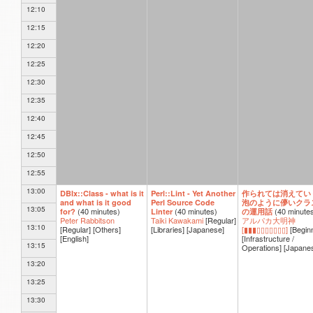
12:10
12:15
12:20
12:25
12:30
12:35
12:40
12:45
12:50
12:55
13:00
DBIx::Class - what is it
Perl::Lint - Yet Another
作られては消えてい
and what is it good
Perl Source Code
泡のように儚いクラ
13:05
(
40 minutes
)
(
40 minutes
)
(
40 minute
for?
Linter
の運用話
Peter Rabbitson
Taiki Kawakami
[Regular]
アルパカ大明神
13:10
[Regular]
[Others]
[Libraries]
[Japanese]
[▮▮▮▯▯▯▯▯▯▯]
[Begin
[English]
[Infrastructure /
13:15
Operations]
[Japane
13:20
13:25
13:30