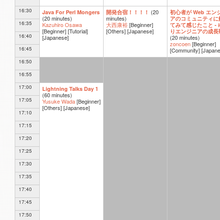
16:30
(
20
Java For Perl Mongers
開発合宿！！！！
初心者が Web エン
(
20 minutes
)
minutes
)
アのコミュニティに
16:35
Kazuhiro Osawa
大西康裕
[Beginner]
てみて感じたこと - 
[Beginner]
[Tutorial]
[Others]
[Japanese]
りエンジニアの成長
16:40
[Japanese]
(
20 minutes
)
zoncoen
[Beginner]
16:45
[Community]
[Japane
16:50
16:55
17:00
Lightning Talks Day 1
(
60 minutes
)
17:05
Yusuke Wada
[Beginner]
[Others]
[Japanese]
17:10
17:15
17:20
17:25
17:30
17:35
17:40
17:45
17:50