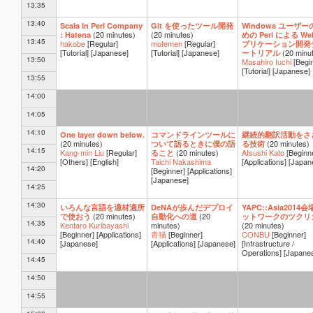
13:35
13:40
Scala In Perl Company
Git を使ったツール開発
Windows ユーザー
(
20 minutes
)
(
20 minutes
)
: Hatena
めの Perl による We
13:45
hakobe
[Regular]
motemen
[Regular]
プリケーション開発
[Tutorial]
[Japanese]
[Tutorial]
[Japanese]
(
20 minu
ートリアル
13:50
Masahiro Iuchi
[Begi
[Tutorial]
[Japanese]
13:55
14:00
14:05
14:10
One layer down below.
コマンドラインツールに
継続的翻訳活動をさ
(
20 minutes
)
(
20 minutes
)
ついて語るときに僕の語
る技術
14:15
Kang-min Liu
[Regular]
(
20 minutes
)
Atsushi Kato
[Beginn
ること
[Others]
[English]
Taichi Nakashima
[Applications]
[Japan
14:20
[Beginner]
[Applications]
[Japanese]
14:25
14:30
いろんな言語を適材適所
DeNAが歩んだデプロイ
YAPC::Asia2014
(
20 minutes
)
(
20
で使おう
自動化への道
ットワークのツクリ
14:35
Kentaro Kuribayashi
minutes
)
(
20 minutes
)
[Beginner]
[Applications]
青猫
[Beginner]
CONBU
[Beginner]
14:40
[Japanese]
[Applications]
[Japanese]
[Infrastructure /
Operations]
[Japane
14:45
14:50
14:55