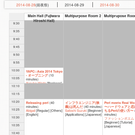
2014-08-28
(前夜祭)
2014-08-29
2014-08-30
Main Hall (Fujiwara
Multipurpose Room 2
Multiprupose Roo
Hiroshi Hall)
9:30
9:35
9:40
9:45
9:50
9:55
10:00
YAPC::Asia 2014 Tokyo
(
10
- オープニング
10:05
minutes
)
Yusuke Wada
[Beginner]
10:10
[Others]
[Japanese]
10:15
10:20
(
40
Releasing perl
インフラエンジニア(狭
Perl meets Real Wo
minutes
)
(
40 minutes
)
義)は死んだ
〜ハードウェアと恋
10:25
Abigail
[Regular]
[Others]
Satoshi Suzuki
[Beginner]
ちるPerlの使い方〜
[English]
[Applications]
[Japanese]
minutes
)
10:30
ファッションポエム
[Beginner]
[Tutorial]
10:35
[Japanese]
10:40