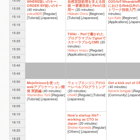
15:00
WHERE狙いのキー、
自然言語処理を支える技
O2O/IoT/Wearabl
ORDER BY狙いのキー
術 〜要素技術とPerlの活
におけるWeb以外の
15:05
(
40 minutes
)
(
20 minutes
)
(
4
用〜
トワーク技術入門
yoku0825
[Regular]
Hideaki Ohno
[Beginner]
minutes
)
15:10
[Tutorial]
[Japanese]
[Tutorial]
[Japanese]
Lyo Kato
[Beginner]
[Applications]
[Japan
15:15
15:20
TWiki − Perlで書かれた
プログラマブルでglueで
15:25
(
20
スケーラブルなCMS
minutes
)
15:30
Hideyo Imazu
[Regular]
[Applications]
[Japanese]
15:35
15:40
15:45
15:50
Mojoliciousを使った
ウェッブエンジニアのロ
Get a kick out of 
(
40 minutes
)
webアプリケーション開
ーレベルプログラミング
15:55
(
40 minutes
)
(
20 minutes
)
Kenichi Ishigaki
[Reg
発 実践編
Yoshimitsu Torii
[Regular]
cho45
[Regular]
[Tutorial]
[Community]
[Japane
16:00
[Tutorial]
[Japanese]
[Japanese]
16:05
16:10
How's startup life? -
working as CTO in
16:15
(
20 minutes
)
Japan
Shohei Kameda
[Regular]
16:20
[Others]
[Japanese]
16:25