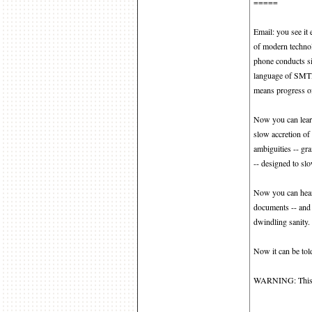
=====
Email: you see it 
of modern technol
phone conducts si
language of SMTP
means progress of
Now you can learn
slow accretion of 
ambiguities -- gra
-- designed to sl
Now you can hear 
documents -- and 
dwindling sanity.
Now it can be tol
WARNING: This tal