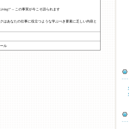
 the Living!" -- この事実が今こそ語られます
クはあなたの仕事に役立つような学ぶべき要素に乏しい内容と
ール