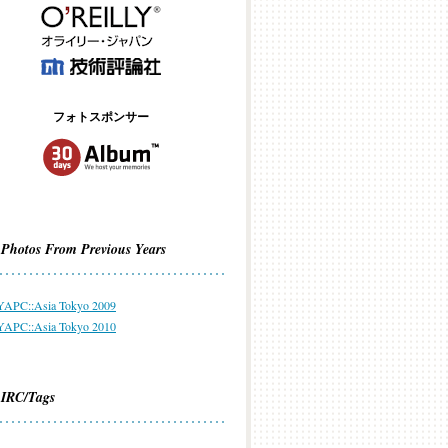
フォトスポンサー
Photos From Previous Years
YAPC::Asia Tokyo 2009
YAPC::Asia Tokyo 2010
IRC/Tags