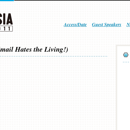
Access/Date
Guest Speakers
N
Hates the Living!)