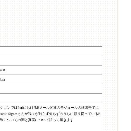
0:00
jbs)
ションではPerlにおけるEメール関連のモジュールのほぼ全てに
cardo Signesさんが我々が知らず知らずのうちに頼り切っているE
装についての闇と真実について語って頂きます