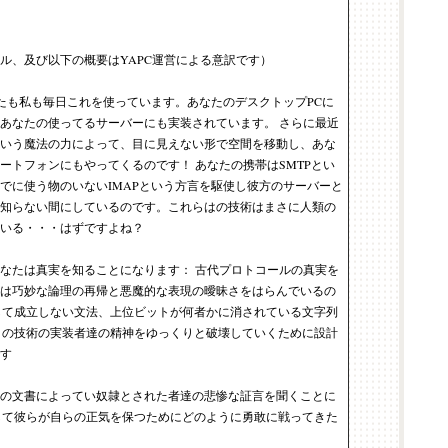
ル、及び以下の概要はYAPC運営による意訳です）
たも私も毎日これを使っています。あなたのデスクトップPCに
あなたの使ってるサーバーにも実装されています。 さらに最近
いう魔法の力によって、目に見えない形で空間を移動し、あな
マートフォンにもやってくるのです！ あなたの携帯はSMTPとい
でに使う物のいないIMAPという方言を駆使し彼方のサーバーと
知らない間にしているのです。これらはの技術はまさに人類の
いる・・・はずですよね？
なたは真実を知ることになります： 古代プロトコールの真実を
は巧妙な論理の再帰と悪魔的な表現の曖昧さをはらんでいるの
法として成立しない文法、上位ビットが何者かに消されている文字列
らはこの技術の実装者達の精神をゆっくりと破壊していくために設計
す
の文書によってい奴隷とされた者達の悲惨な証言を聞くことに
 そして彼らが自らの正気を保つためにどのように勇敢に戦ってきた