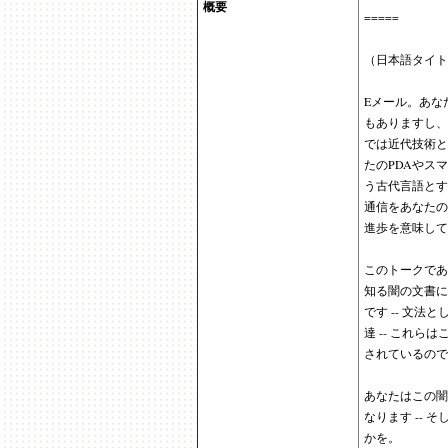
概要
=====
（日本語タイト
Eメール。あな
もありますし、
では近代技術と
たのPDAやス
う古代言語とす
通信をあなたの
進歩を意味して
このトークであ
知る闇の文書に
です -- 文
達 -- これ
されているので
あなたはこの闇
なります --
かを。