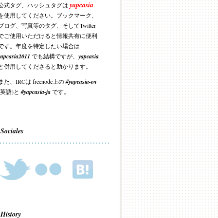
yapcasia
公式タグ、ハッシュタグは
を使用してください。ブックマーク、
ブログ、写真等のタグ、そしてTwitter
でご使用いただけると情報共有に便利
です。年度を特定したい場合は
yapcasia2011
でも結構ですが、
yapcasia
と併用してくださると助かります。
また、IRCは freenode上の
#yapcasia-en
(英語)と
#yapcasia-ja
です。
Sociales
History