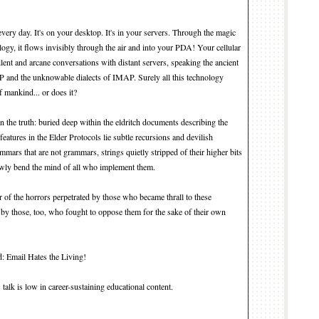
every day. It's on your desktop. It's in your servers. Through the magic
ogy, it flows invisibly through the air and into your PDA! Your cellular
lent and arcane conversations with distant servers, speaking the ancient
 and the unknowable dialects of IMAP. Surely all this technology
 mankind... or does it?
 the truth: buried deep within the eldritch documents describing the
features in the Elder Protocols lie subtle recursions and devilish
mmars that are not grammars, strings quietly stripped of their higher bits
owly bend the mind of all who implement them.
of the horrors perpetrated by those who became thrall to these
by those, too, who fought to oppose them for the sake of their own
d: Email Hates the Living!
k is low in career-sustaining educational content.