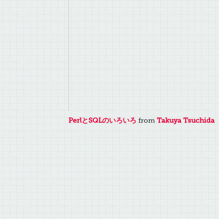
PerlとSQLのいろいろ
from
Takuya Tsuchida