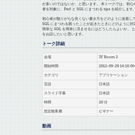
が多いのではないか、と思います。 本トークでは、初心
者を対象に、Perl と SQL にまつわる tips を紹介します
初心者が陥りがちな良くない書き方をどのように改善し
SQL にまつわる困ったことが起きたときにどのように対
簡単な SQL を簡単に済ませるにはどうしたらよいか、 
をお話したいと思います。
トーク詳細
会場
3F Room 2
開始時間
2012-09-29 14:10:00
カテゴリ
アプリケーション
言語
日本語
スライド字幕
日本語
時間
20 分
想定観客層
ビギナー
動画