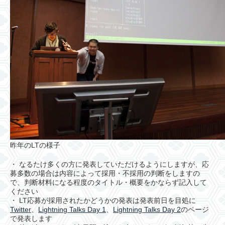
昨年のLTの様子
・ なるたけ多くの方に発表していただけるようにしますが、応
募多数の場合は内容によって採用・不採用の判断をしますの
で、判断材料になる程度のタイトル・概要をかならず記入して
ください
・ LT応募が採用されたかどうかの発表は発表前日を目処に
Twitter
、
Lightning Talks Day 1
、
Lightning Talks Day 2
のページ
で発表します