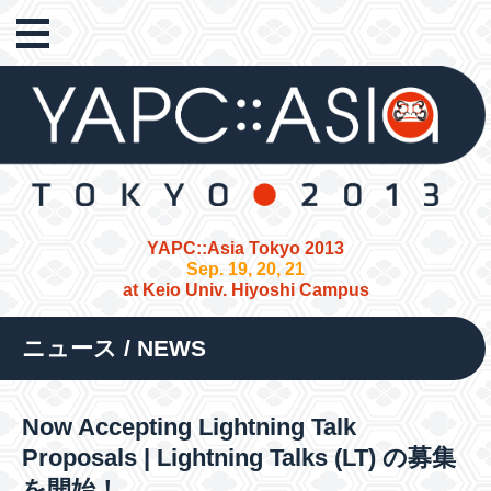
YAPC::Asia Tokyo 2013
Sep. 19, 20, 21
at Keio Univ. Hiyoshi Campus
ニュース / NEWS
Now Accepting Lightning Talk
Proposals | Lightning Talks (LT) の募集
を開始！