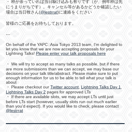
・ 枠が余っていれば当日駆け込みも有りです（が、例年枠は先
にうまりがちです）。キャンセル等があるかどうか確認したい
場合は当日牧さん(
@lestrrat
)に連絡をください
皆様のご応募をお待ちしております。
---
On behalf of the YAPC::Asia Tokyo 2013 team, I'm delighted to
let you know that we are now accepting proposals for your
Lightning Talks!
Please enter your talk proposals here
・ We will try to accept as many talks as possible, but if there
are more submissions than we can accept, we may base our
decisions on your talk title/abstract. Please make sure to put
enough information for us to be able to tell what your talk is
about
・ Please checkout our
Twitter account
,
Lightning Talks Day 1
,
Lightning Talks Day 2
pages for approved LTs
・ If there are available slots, we may accept LTs until just
before LTs start (however, usually slots run out much earlier
than you'd expect). If you would like to check, please contact
@lestrrat