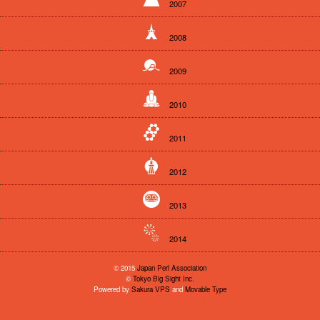
2007
2008
2009
2010
2011
2012
2013
2014
© 2015
Japan Perl Association
©
Tokyo Big Sight Inc.
Powered by
Sakura VPS
and
Movable Type