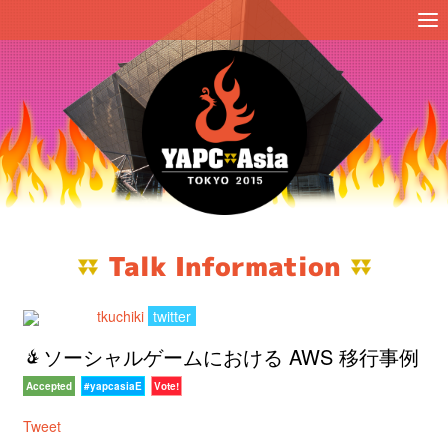
Talk Information
tkuchiki
twitter
ソーシャルゲームにおける AWS 移行事例
Accepted
#yapcasiaE
Vote!
Tweet