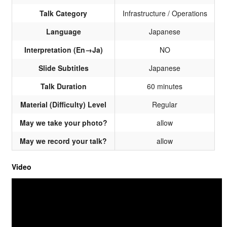
Talk Category
Infrastructure / Operations
Language
Japanese
Interpretation (En→Ja)
NO
Slide Subtitles
Japanese
Talk Duration
60 minutes
Material (Difficulty) Level
Regular
May we take your photo?
allow
May we record your talk?
allow
Video